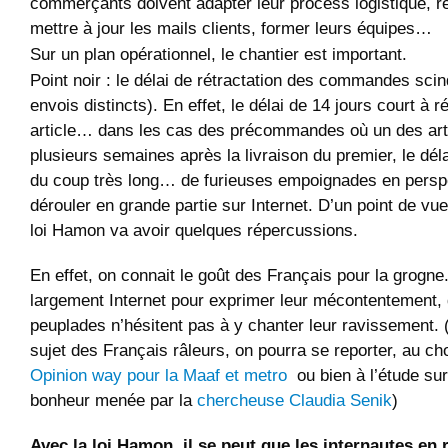
commerçants doivent adapter leur process logistique, r
mettre à jour les mails clients, former leurs équipes…
Sur un plan opérationnel, le chantier est important.
Point noir : le délai de rétractation des commandes sc
envois distincts). En effet, le délai de 14 jours court à 
article… dans les cas des précommandes où un des arti
plusieurs semaines après la livraison du premier, le déla
du coup très long… de furieuses empoignades en perspe
dérouler en grande partie sur Internet. D’un point de vue 
loi Hamon va avoir quelques répercussions.
En effet, on connait le goût des Français pour la grogne. 
largement Internet pour exprimer leur mécontentement,
peuplades n’hésitent pas à y chanter leur ravissement. 
sujet des Français râleurs, on pourra se reporter, au ch
Opinion way pour la Maaf et metro
ou bien à l’étude su
bonheur menée par la
chercheuse Claudia Senik
)
Avec la loi Hamon, il se peut que les internautes en 