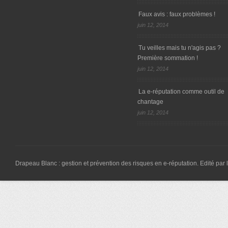
Faux avis : faux problèmes !
juin 12, 2014
Tu veilles mais tu n'agis pas ?
Première sommation !
juin 12, 2014
La e-réputation comme outil de
chantage
juin 12, 2014
Drapeau Blanc : gestion et prévention des risques en e-réputation. Edité par