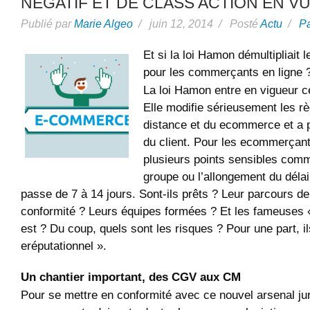
NÉGATIF ET DE CLASS ACTION EN VU
Publié par
Marie Algeo
/ juin 12, 2014 / Posté
Actu
/
P
Et si la loi Hamon démultipliait l
pour les commerçants en ligne 
La loi Hamon entre en vigueur c
Elle modifie sérieusement les rè
distance et du ecommerce et a pr
du client. Pour les ecommerçan
plusieurs points sensibles comm
groupe ou l’allongement du délai 
passe de 7 à 14 jours. Sont-ils prêts ? Leur parcours 
conformité ? Leurs équipes formées ? Et les fameuses «
est ? Du coup, quels sont les risques ? Pour une part, il
eréputationnel ».
Un chantier important, des CGV aux CM
Pour se mettre en conformité avec ce nouvel arsenal jur