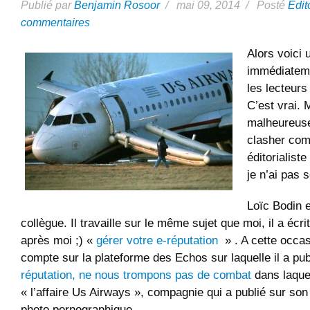
Publié par
Benjamin Rosoor
/ mai 09, 2014 / Posté
Edit
commentaires
Alors voici u
immédiatem
les lecteur
C’est vrai. 
malheureuse
clasher com
éditorialis
je n’ai pas s
Loïc Bodin e
collègue. Il travaille sur le même sujet que moi, il a écri
après moi ;) «
gérer votre e-réputation
» . A cette occasi
compte sur la plateforme des Echos sur laquelle il a pub
réputation, ne nous trompons pas de combat
dans laquel
« l’affaire Us Airways », compagnie qui a publié sur so
photo pornographique.