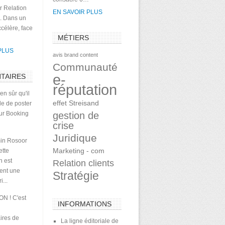
r Relation
EN SAVOIR PLUS
 . Dans un
célère, face
MÉTIERS
PLUS
avis
brand content
Communauté
e-
TAIRES
réputation
en sûr qu'il
effet Streisand
le de poster
sur Booking
gestion de
crise
Juridique
in Rosoor
Marketing - com
ette
n est
Relation clients
ment une
Stratégie
...
ON ! C'est
INFORMATIONS
ires de
La ligne éditoriale de