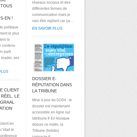
réseaux sociaux et des
 TOUS
différentes formes de
communication mais je
S-EN !
vais être vigilant car ça…
e politique
EN SAVOIR PLUS
ement le plus
ans la
e contenu
n parti
n leader, ses
PLUS
DOSSIER E-
RÉPUTATION DANS
E CLIENT
LA TRIBUNE
RÉEL, LE
Mise à jour du 02/04 : le
 GRAAL
dossier est maintenant
ATION
accessible en ligne sur
latribune.fr En kiosque
client en
depuis ce matin, la
c’était le
Tribune (hebdo)
conférence
consacre 6…