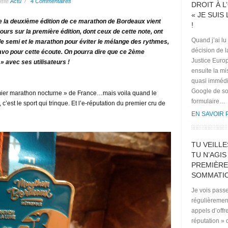
osté
Actu
/
4 Commentaires
DROIT À L’
« JE SUIS
 de la deuxième édition de ce marathon de Bordeaux vient
!
tours sur la première édition, dont ceux de cette note, ont
Quand j’ai lu
 le semi et le marathon pour éviter le mélange des rythmes,
décision de 
ravo pour cette écoute. On pourra dire que ce 2ème
Justice Euro
 avec ses utilisateurs !
ensuite la mi
quasi immédi
Google de s
premier marathon nocturne » de France…mais voila quand le
formulaire…
c’est le sport qui trinque. Et l’e-réputation du premier cru de
EN SAVOIR 
TU VEILLE
TU N’AGIS
PREMIÈRE
SOMMATIO
Je vois pass
régulièremen
appels d’offr
réputation » 