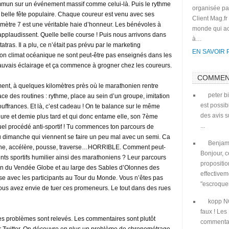
mmun sur un événement massif comme celui-là. Puis le rythme
organisée pa
une belle fête populaire. Chaque coureur est venu avec ses
Client Mag.fr
mètre 7 est une véritable haie d’honneur. Les bénévoles à
monde qui ac
plaudissent. Quelle belle course ! Puis nous arrivons dans
à…
atras. Il a plu, ce n’était pas prévu par le marketing
EN SAVOIR 
son climat océanique ne sont peut-être pas enseignés dans les
uvais éclairage et ça commence à grogner chez les coureurs.
COMMEN
ent, à quelques kilomètres près où le marathonien rentre
peter
bi
e des routines : rythme, place au sein d’un groupe, imitation
est possib
uffrances. Et là, c’est cadeau ! On te balance sur le même
des avis 
eure et demie plus tard et qui donc entame elle, son 7ème
...
quel procédé anti-sportif ! Tu commences ton parcours de
u dimanche qui viennent se faire un peu mal avec un semi. Ca
Benjam
freine, accélère, pousse, traverse…HORRIBLE. Comment peut-
Bonjour, c
s sportifs humilier ainsi des marathoniens ? Leur parcours
propositio
 fin du Vendée Globe et au large des Sables d’Olonnes des
effective
ourse avec les participants au Tour du Monde. Vous n’êtes pas
"escroqueri
us avez envie de tuer ces promeneurs. Le tout dans des rues
kopp
N
faux ! Les
es problèmes sont relevés. Les commentaires sont plutôt
commenta