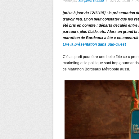
Publié par
Benjamin Rosoor
/ avril 21, 2015 / P
[mise à jour du 12/11/15] : la présentation
d’avoir lieu. Et on peut constater que les re
été pris en compte : départs décalés entre
parcours plus fluide, etc. Alors un grand b
marathon de Bordeaux a été « co-construit »
Lire la présentation dans Sud-Ouest
C’était parti pour être une belle fête ce « 
marketing et le politique sont trop gourmands, 
ce Marathon Bordeaux Métropole aussi.