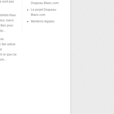
e sont pas
Drapeau-Blanc.com
Le projet Drapeau-
Blanc.com
KMANN
Rien
plus, merci
Mentions légales
 Ben pour
qu...
ume
E
Bel article
nd
 ce que j'ai
om...