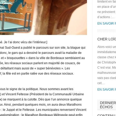
limitent en fa
en place d’un
ne prévoient
d’actions :…
EN SAVOIR 
CHER LOÏ
é. Je l’ai donc vécu de l’intérieur.]
Alors voici un
nal Sud-Ouest a publié le parcours sur son site, la blague qui
immédiateme
s donc, le gars qui a dessiné le parcours avait la maladie de
classe chez l
 et « bisquouettes » dans la ville de Bordeaux semblaient au
de Christoph
e, les réseaux sociaux parlent en majorité de couacs, de
C’est vrai. M
défaillant mais aussi de « super bénévoles ». Les
malheureusem
f, la fête est en partie ratée vue des réseaux sociaux.
vais pas cla
cet…
us le signe de la politique. Nous sommes avant les
EN SAVOIR 
) et Vincent Feltesse (Président de la Communauté Urbaine
x) se marquent à la culotte. Dès que l’un annonce quelque
DERNIE
ux. Ainsi, pendant quelques mois, on aura deux Marathons
ÉCHOS
 le Juppé et le Feltesse. Les municipales renversent Vincent
l’Agglomération : le Marathon Bordeaux Métropole peut enfin
CONTENU