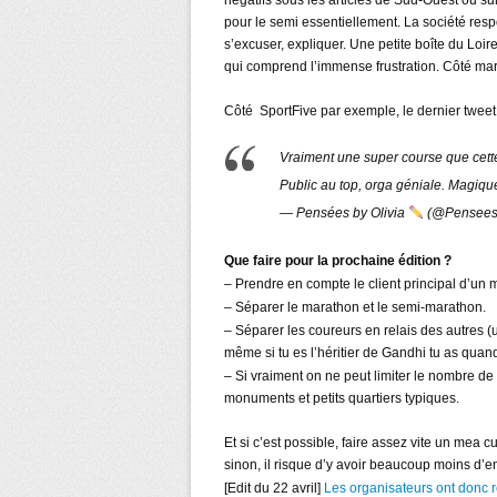
négatifs sous les articles de Sud-Ouest ou s
pour le semi essentiellement. La société res
s’excuser, expliquer. Une petite boîte du Loir
qui comprend l’immense frustration. Côté marke
Côté SportFive par exemple, le dernier tweet e
Vraiment une super course que cett
Public au top, orga géniale. Magique
— Pensées by Olivia
(@Penseesb
Que faire pour la prochaine édition ?
– Prendre en compte le client principal d’un m
– Séparer le marathon et le semi-marathon.
– Séparer les coureurs en relais des autres (
même si tu es l’héritier de Gandhi tu as quand
– Si vraiment on ne peut limiter le nombre de 
monuments et petits quartiers typiques.
Et si c’est possible, faire assez vite un mea 
sinon, il risque d’y avoir beaucoup moins d
[Edit du 22 avril]
Les organisateurs ont donc r