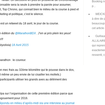
ur Twitter. On découvre en plus un problème de chronométrage
Booking n
ponsable sera la seule à prendre la parole pour assumer,
p...
et, Top Chrono, qui connait bien le milieu de la course à pied et
WEIC
ting et politique, c’est le silence.
à dire de 
beaucoup
st un retweet du 18 avril, le jour de la course.
cet article 
e édition du
@MarathonBDX
. J’en ai pris plein les yeux!
Guilla
!!!
ALLILAIR
yolivia)
18 Avril 2015
qui repre
exactement
ressenti, c
arathon : le coureur.
un mec frais au 32ème kilomètre qui te pousse dans le dos,
 même un peu envie de lui cisailler les mollets.)
participants utiliser les grands axes au détriment des
culpa sur l’organisation de cette première édition parce que
’engouement pour 2016.
épondu en milieu d’après-midi via une interview au journal