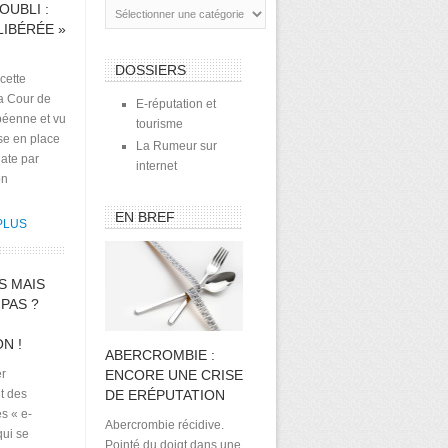
OUBLI :
 LIBÉRÉE »
DOSSIERS
 cette
la Cour de
E-réputation et
péenne et vu
tourisme
se en place
La Rumeur sur
ate par
internet
on
EN BREF
PLUS
S MAIS
 PAS ?
N !
ABERCROMBIE :
er
ENCORE UNE CRISE
t des
DE ERÉPUTATION
es « e-
Abercrombie récidive.
qui se
Pointé du doigt dans une