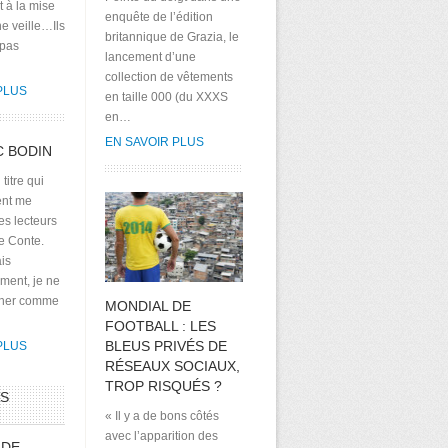
it à la mise
enquête de l’édition
e veille…Ils
britannique de Grazia, le
 pas
lancement d’une
collection de vêtements
PLUS
en taille 000 (du XXXS
en…
EN SAVOIR PLUS
C BODIN
 titre qui
nt me
es lecteurs
e Conte.
ais
ent, je ne
sher comme
MONDIAL DE
FOOTBALL : LES
BLEUS PRIVÉS DE
PLUS
RÉSEAUX SOCIAUX,
TROP RISQUÉS ?
RS
« Il y a de bons côtés
avec l’apparition des
 DE