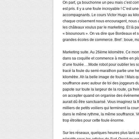
On part, ça bouchonne un peu mais c’est co
est pris. Il y a une foule incroyable ! C’est 
accompagnants. Le cours Victor Hugo au kilo
chaque croisement nous encouragent, nous ap
les châteaux voulus par le marketing. Et là pat
« bisounours ». On va dire que Bordeaux et 
grandes écoles de commerce. Bref : boue, ma
Marketing suite. Au 26ème kilomètre. Ce mom
dans sa coquille et commence à mettre en plac
d’une foulée….Mode robot pour oublier les so
tracé la foule du semi-marathon partie une h
kilomètre. Ah la belle image de foule ! Mais 
souffrance avec autour de toi des joggeurs d
papote sur toute la largeur de la route, ça 
on accepter quand on organise des événement
aurait dû être sanctuarisé. Vous imaginez la
milliers de petits voiliers qui terminent la c
dans le même rythme, la même souffrance. Vo
trop étroites pour cette foule énorme.
Sur les réseaux, quelques heures plus tard c