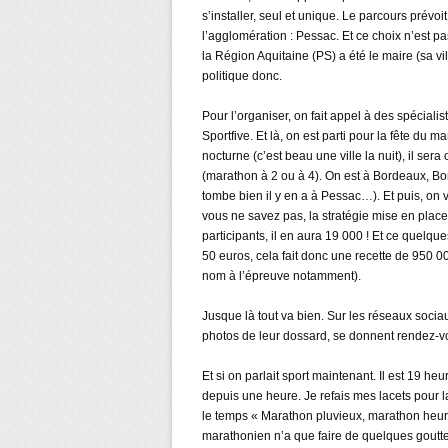
s’installer, seul et unique. Le parcours prév
l’agglomération : Pessac. Et ce choix n’est p
la Région Aquitaine (PS) a été le maire (sa v
politique donc.
Pour l’organiser, on fait appel à des spécialis
Sportfive. Et là, on est parti pour la fête d
nocturne (c’est beau une ville la nuit), il se
(marathon à 2 ou à 4). On est à Bordeaux, Bo
tombe bien il y en a à Pessac…). Et puis, on 
vous ne savez pas, la stratégie mise en place
participants, il en aura 19 000 ! Et ce quelq
50 euros, cela fait donc une recette de 950 
nom à l’épreuve notamment).
Jusque là tout va bien. Sur les réseaux socia
photos de leur dossard, se donnent rendez-vou
Et si on parlait sport maintenant. Il est 19 he
depuis une heure. Je refais mes lacets pour la
le temps « Marathon pluvieux, marathon heureu
marathonien n’a que faire de quelques gouttes d