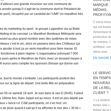
oit d’ailleurs une grande incursion sur une commune de
MARQUE :
as anodin puisqu’il s’agit de la commune dont le Président de
MÉDIAS,
ille quoi), récupéré par un candidat de l’UMP. Un marathon très
PROFITON
C’est le mond
qui est final
tes du marketing du sport : le groupe Lagardère via sa filiale
dynamique d
u marketing et du concept. Le Marathon Bordeaux Métropole sera
production d
ra ouvert au plus grand nombre avec des systèmes de relais
de marque. U
rdeaux c’est le vin, alors on passera dans des Châteaux (ça
politique, so
va ajouter à tout ça un semi-marathon pour faire masse. Et
idées sont…
 fonctionne à plein régime ! L’organisateur prévoyait 7 000
EN SAVOIR 
ues jours après le Marathon de Paris. Avec un dossard moyen à
000 euros sans compter les sponsors (Nissan qui donne son
LE SERVIC
EN TEMPS 
ux, tout le monde s’emballe. Les participants postent des
NOUVEAU
s sur la ligne de départ. Une belle fête en préparation.
DE LA REL
CLIENT ?
ures 50 ce samedi 18 avril. Je suis dans le sas D (3h45). Il pleut
 18ème fois. Alain Juppé est au micro. Il est un peu dépité par
« La relation 
x » lance-t-il. Côté participants, on s’en fout. Un
temps réel », 
e pluie quand il sait qu’il va affronter le mur des « 30 kil ».
thème de la 