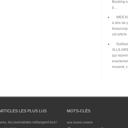
Booking n
p...
WEIC
à dire de 
beaucoup
cet article 
Guilla
ALLILAIR
qui repre
exactement
ressenti, c
ARTICLES LES PLUS LUS
MOTS-CLÉS
Ivres, les journalistes mélangent tout !
avis
brand content