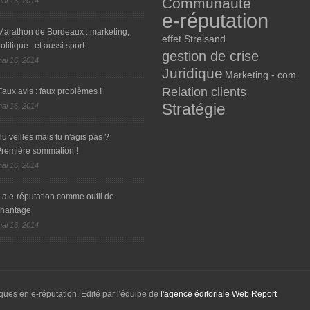
Communauté
ai 16, 2014
e-réputation
Marathon de Bordeaux : marketing,
effet Streisand
olitique...et aussi sport
gestion de crise
ai 16, 2014
Juridique
Marketing - com
Relation clients
Faux avis : faux problèmes !
Stratégie
ai 16, 2014
Tu veilles mais tu n'agis pas ?
remière sommation !
ai 16, 2014
La e-réputation comme outil de
chantage
ai 16, 2014
ques en e-réputation. Edité par l'équipe de
l'agence éditoriale Web Report