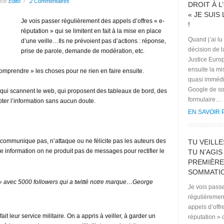
sté
Edito
/
2 Commentaires
DROIT À L’
« JE SUIS
Je vois passer régulièrement des appels d’offres « e-
!
réputation » qui se limitent en fait à la mise en place
Quand j’ai lu
d’une veille…Ils ne prévoient pas d’actions : réponse,
décision de 
prise de parole, demande de modération, etc.
Justice Euro
ensuite la mi
omprendre » les choses pour ne rien en faire ensuite.
quasi immédi
Google de s
qui scannent le web, qui proposent des tableaux de bord, des
formulaire…
ter l’information sans aucun doute.
EN SAVOIR 
 communique pas, n’attaque ou ne félicite pas les auteurs des
TU VEILLE
tte information on ne produit pas de messages pour rectifier le
TU N’AGIS
PREMIÈRE
SOMMATIO
t » avec 5000 followers qui a twitté notre marque…George
Je vois pass
régulièremen
appels d’offr
t leur service militaire. On a appris à veiller, à garder un
réputation » 