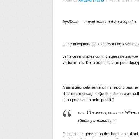
Publié par
Benjamin Rosoor
/ mai 16, 2014 / Po
Sys32bis — Travail personnel via wikipedia
Je ne m’explique pas ce besoin de « voir et c
Je lis ces multiples communiqués de
start-up
verbatim, etc. De la bonne techno pour décryp
Mais à quoi cela sert si on ne répond pas, ne
différents messages. Quelle utilité si avec ce
tir ou pousser un point positif ?
on a 10 retweets, on a un « influen
Clooney is inside quoi
Je suis de la génération des hommes qui ont fai