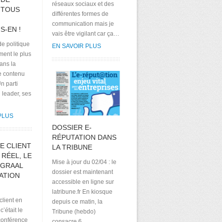
réseaux sociaux et des
 TOUS
différentes formes de
communication mais je
S-EN !
vais être vigilant car ça…
e politique
EN SAVOIR PLUS
ement le plus
ans la
e contenu
n parti
n leader, ses
PLUS
DOSSIER E-
RÉPUTATION DANS
E CLIENT
LA TRIBUNE
RÉEL, LE
Mise à jour du 02/04 : le
 GRAAL
dossier est maintenant
ATION
accessible en ligne sur
latribune.fr En kiosque
client en
depuis ce matin, la
c’était le
Tribune (hebdo)
conférence
consacre 6…