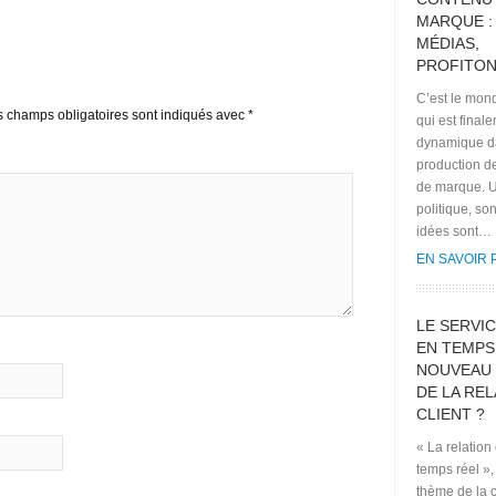
MARQUE :
MÉDIAS,
PROFITON
C’est le mond
s champs obligatoires sont indiqués avec
*
qui est final
dynamique d
production d
de marque. U
politique, so
idées sont…
EN SAVOIR 
LE SERVIC
EN TEMPS 
NOUVEAU
DE LA REL
CLIENT ?
« La relation 
temps réel », 
thème de la 