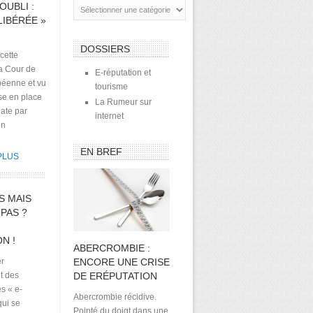
OUBLI :
 LIBÉRÉE »
DOSSIERS
 cette
la Cour de
E-réputation et
péenne et vu
tourisme
se en place
La Rumeur sur
ate par
internet
on
EN BREF
PLUS
S MAIS
 PAS ?
N !
ABERCROMBIE :
er
ENCORE UNE CRISE
t des
DE ERÉPUTATION
es « e-
Abercrombie récidive.
qui se
Pointé du doigt dans une