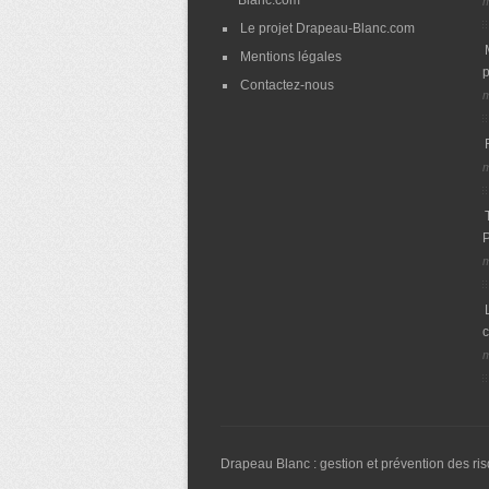
Blanc.com
m
Le projet Drapeau-Blanc.com
Mentions légales
p
Contactez-nous
m
m
P
m
m
Drapeau Blanc : gestion et prévention des ris