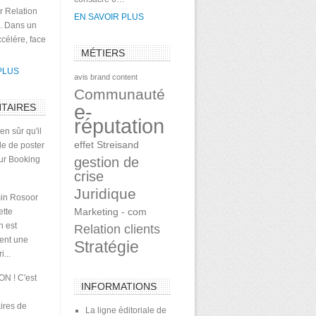
r Relation
EN SAVOIR PLUS
 . Dans un
célère, face
MÉTIERS
PLUS
avis
brand content
Communauté
e-
TAIRES
réputation
en sûr qu'il
effet Streisand
le de poster
sur Booking
gestion de
crise
Juridique
in Rosoor
Marketing - com
ette
n est
Relation clients
ment une
Stratégie
...
ON ! C'est
INFORMATIONS
ires de
La ligne éditoriale de