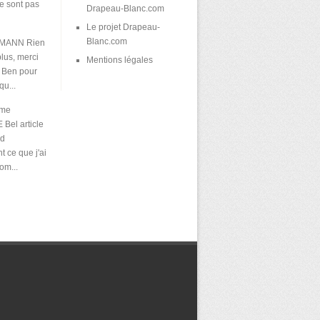
e sont pas
Drapeau-Blanc.com
Le projet Drapeau-
Blanc.com
KMANN
Rien
plus, merci
Mentions légales
 Ben pour
qu...
ume
E
Bel article
nd
 ce que j'ai
om...