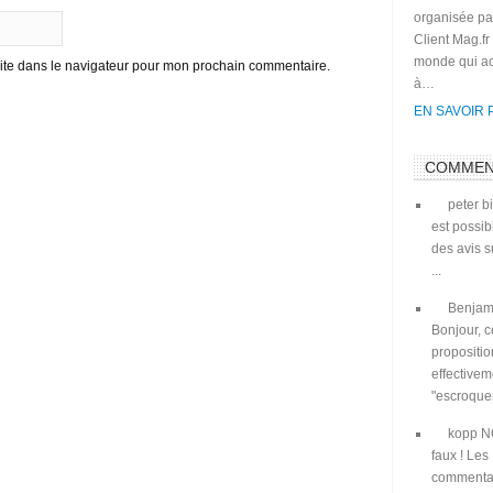
organisée pa
Client Mag.fr
monde qui ac
ite dans le navigateur pour mon prochain commentaire.
à…
EN SAVOIR 
COMMEN
peter
bi
est possib
des avis 
...
Benjam
Bonjour, c
propositio
effective
"escroqueri
kopp
N
faux ! Les
commenta