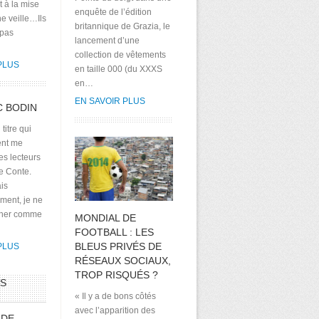
it à la mise
enquête de l’édition
e veille…Ils
britannique de Grazia, le
 pas
lancement d’une
collection de vêtements
PLUS
en taille 000 (du XXXS
en…
EN SAVOIR PLUS
C BODIN
 titre qui
nt me
es lecteurs
e Conte.
ais
ent, je ne
sher comme
MONDIAL DE
FOOTBALL : LES
BLEUS PRIVÉS DE
PLUS
RÉSEAUX SOCIAUX,
TROP RISQUÉS ?
RS
« Il y a de bons côtés
avec l’apparition des
 DE