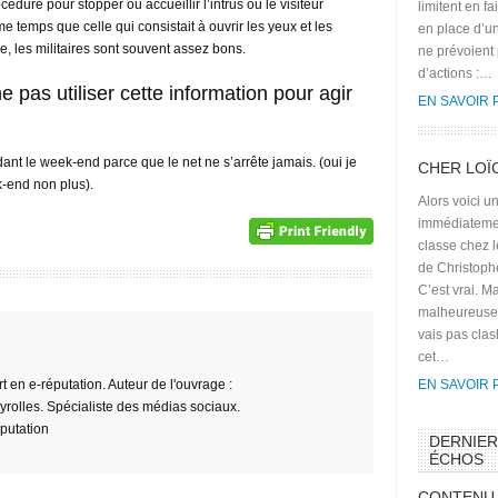
cédure pour stopper ou accueillir l’intrus ou le visiteur
limitent en fa
 temps que celle qui consistait à ouvrir les yeux et les
en place d’un
e, les militaires sont souvent assez bons.
ne prévoient
d’actions :…
ne pas utiliser cette information pour agir
EN SAVOIR 
nt le week-end parce que le net ne s’arrête jamais. (oui je
CHER LOÏ
k-end non plus).
Alors voici un
immédiateme
classe chez l
de Christoph
C’est vrai. M
malheureusem
vais pas cla
cet…
en e-réputation. Auteur de l'ouvrage :
EN SAVOIR 
 Eyrolles. Spécialiste des médias sociaux.
éputation
DERNIE
ÉCHOS
CONTENU