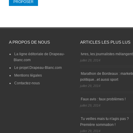
A PROPOS DE NOUS
ARTICLES LES PLUS LUS
La ligne éditoriale de Drapeau-
Ivres, les journalistes mélangent 
Blanc.com
juillet 29, 2014
Le projet Drapeau-Blanc.com
Marathon de Bordeaux : marketi
Mentions légales
politique...et aussi sport
Contactez-nous
juillet 29, 2014
Faux avis : faux problèmes !
juillet 29, 2014
Tu veilles mais tu n'agis pas ?
Première sommation !
juillet 29, 2014