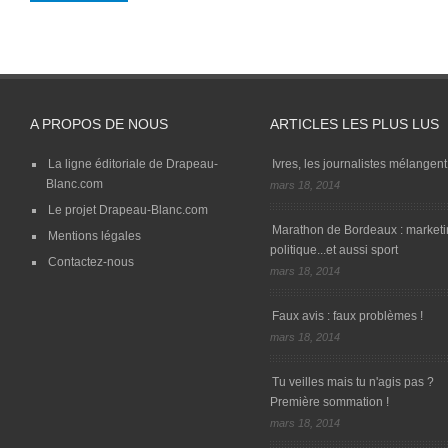
A PROPOS DE NOUS
ARTICLES LES PLUS LUS
La ligne éditoriale de Drapeau-
Ivres, les journalistes mélangent 
Blanc.com
mars 18, 2014
Le projet Drapeau-Blanc.com
Marathon de Bordeaux : marketi
Mentions légales
politique...et aussi sport
Contactez-nous
mars 18, 2014
Faux avis : faux problèmes !
mars 18, 2014
Tu veilles mais tu n'agis pas ?
Première sommation !
mars 18, 2014